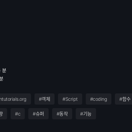
 분
 분
tutorials.org
#객체
#Script
#coding
#함수
향
#c
#슈퍼
#동작
#기능