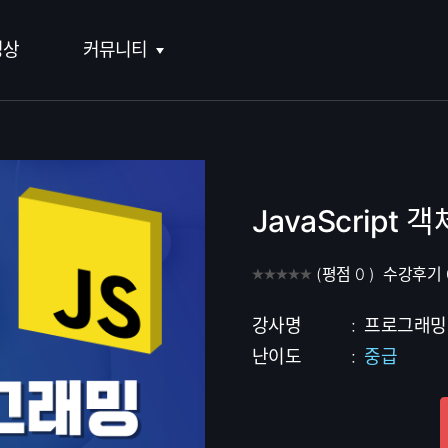
영상
커뮤니티
재테크
웹개발
경영·HR
유아교육
공지사항
집·가족
모바일개발
창업·마케팅
초등 주요과목
두런 트렌드
요리·여행
프로그래밍 언어
직무스킬
초등 예체능
두런 랭킹
JavaScrip
뷰티·헬스
데이터사이언스
영상제작
더 즐거운 키즈
FAQ
공예·취미
더 새로운 개발
디자인
(
평점
0
)
수강후기
수강후기 모아보기
더 색다른 라이프
더 탄탄한 커리어
강사명
:
프로그래밍 
난이도
:
중급