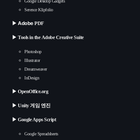
Google Desktop Gadgets
Serence Klipfolio
Adobe
▶
PDF
▶ Tools in the Adobe Creative Suite
Photoshop
Illustrator
Dreamweaver
InDesign
▶ OpenOffice.org
▶ Unity 게임 엔진
▶ Google Apps Script
Google Spreadsheets