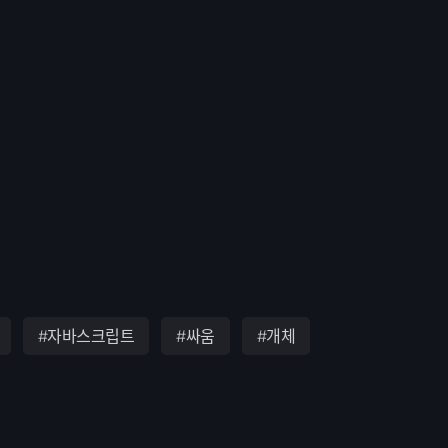
#자바스크립트
#싸움
#개체