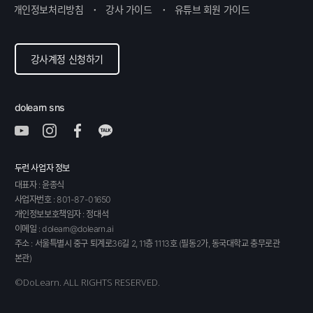
개인정보처리방침
강사 가이드
유튜브 회원 가이드
강사계정 신청하기
dolearn sns
두런 사업자 정보
대표자 : 윤종식
사업자번호 :
801-87-01650
개인정보보호책임자 : 정대석
이메일 : dolearn@dolearn.ai
주소 : 서울특별시 중구 퇴계로36길 2, 11층 1113호 (필동2가, 동국대학교 충무로관
본관)
©DoLearn. ALL RIGHTS RESERVED.