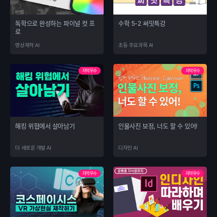
독학으로 완성하는 파이널 컷 프
수학 5-2 써밋특강
로
영상제작 AI
초등 주요과목 AI
자막우수
자막우수
해킹 위협에서 살아남기
인물사진 보정, 너도 할 수 있어!
더 새로운 개발 AI
디자인 AI
자막우수
자막우수