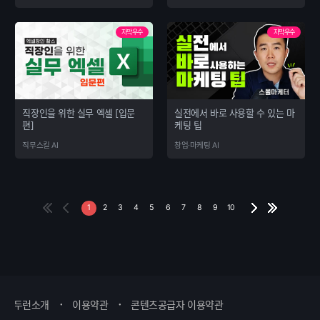
자막우수
자막우수
직장인을 위한 실무 엑셀 [입문
실전에서 바로 사용할 수 있는 마
편]
케팅 팁
직무스킬 AI
창업·마케팅 AI
1
2
3
4
5
6
7
8
9
10
두런소개
이용약관
콘텐츠공급자 이용약관