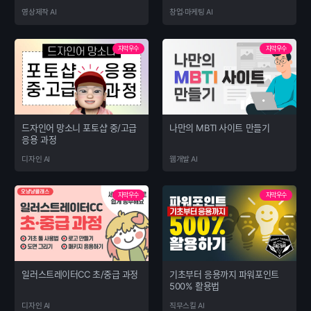
영상제작 AI
창업·마케팅 AI
자막우수
자막우수
드자인어 망소니 포토샵 중/고급
나만의 MBTI 사이트 만들기
응용 과정
디자인 AI
웹개발 AI
자막우수
자막우수
일러스트레이터CC 초/중급 과정
기초부터 응용까지 파워포인트
500% 활용법
디자인 AI
직무스킬 AI