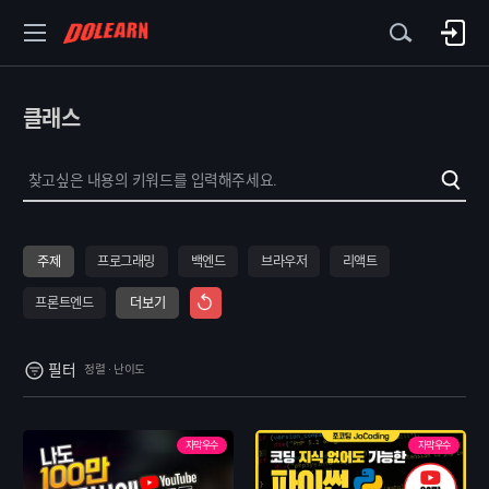
클래스
주제
프로그래밍
백엔드
브라우저
리액트
프론트엔드
더보기
필터
정렬 · 난이도
자막우수
자막우수