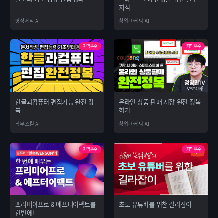
지식
영상제작 AI
창업·마케팅 AI
자막우수
자막우수
한글과컴퓨터 편집기능 완전 정
온라인 상품 판매 시장 완전 정복
복
하기
직무스킬 AI
창업·마케팅 AI
자막우수
자막우수
프리미어프로 & 애프터이펙트를
초보 유튜버를 위한 길라잡이
한번에!