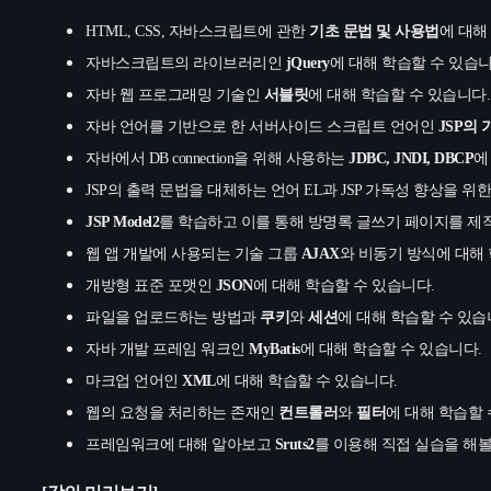
HTML, CSS,
자바스크립트에 관한
기초 문법 및 사용법
에 대해
자바스크립트의 라이브러리인
jQuery
에 대해 학습할 수 있습니
자바 웹 프로그래밍 기술인
서블릿
에 대해 학습할 수 있습니다.
자바 언어를 기반으로 한 서버사이드 스크립트 언어인
JSP의 
자바에서 DB connection을 위해 사용하는
JDBC, JNDI, DBCP
에
JSP
의 출력 문법을 대체하는 언어 EL과 JSP 가독성 향상을 
JSP Model2
를 학습하고 이를 통해 방명록 글쓰기 페이지를 제
웹 앱 개발에 사용되는 기술 그룹
AJAX
와 비동기 방식에 대해 
개방형 표준 포맷인
JSON
에 대해 학습할 수 있습니다.
파일을 업로드하는 방법과
쿠키
와
세션
에 대해 학습할 수 있습
자바 개발 프레임 워크인
MyBatis
에 대해 학습할 수 있습니다.
마크업 언어인
XML
에 대해 학습할 수 있습니다.
웹의 요청을 처리하는 존재인
컨트롤러
와
필터
에 대해 학습할 
프레임워크에 대해 알아보고
Sruts2
를 이용해 직접 실습을 해볼