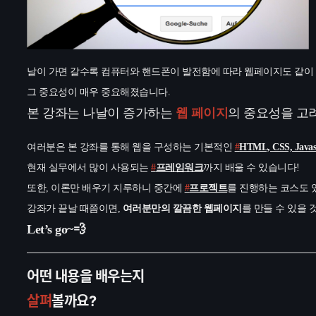
날이 가면 갈수록 컴퓨터와 핸드폰이 발전함에 따라 웹페이지도 같이 
그 중요성이 매우 중요해졌습니다.
본 강좌는 나날이 증가하는
웹 페이지
의 중요성을 고
여러분은 본 강좌를 통해 웹을 구성하는 기본적인
#
HTML, CSS, Javas
현재 실무에서 많이 사용되는
#
프레임워크
까지 배울 수 있습니다!
또한, 이론만 배우기 지루하니 중간에
#
프로젝트
를 진행하는 코스도 
강좌가 끝날 때쯤이면,
여러분만의 깔끔한 웹페이지
를 만들 수 있을 
Let’s go~💨
어떤 내용을 배우는지
살펴
볼까요?