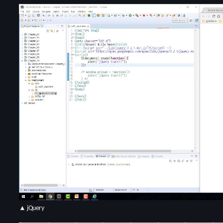
▲ jQuery