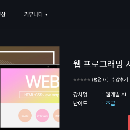
영상
커뮤니티
재테크
웹개발
경영·HR
유아교육
공지사항
집·가족
모바일개발
창업·마케팅
초등 주요과목
두런 트렌드
요리·여행
프로그래밍 언어
직무스킬
초등 예체능
두런 랭킹
웹 프로그래밍 
뷰티·헬스
데이터사이언스
영상제작
더 즐거운 키즈
FAQ
공예·취미
더 새로운 개발
디자인
(
평점
0
)
수강후기
수강후기 모아보기
더 색다른 라이프
더 탄탄한 커리어
강사명
:
웹개발 AI
난이도
:
초급