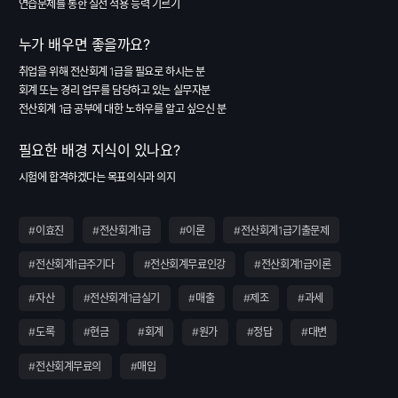
연습문제를 통한 실전 적용 능력 기르기
누가 배우면 좋을까요?
취업을 위해 전산회계 1급을 필요로 하시는 분
회계 또는 경리 업무를 담당하고 있는 실무자분
전산회계 1급 공부에 대한 노하우를 알고 싶으신 분
필요한 배경 지식이 있나요?
시험에 합격하겠다는 목표의식과 의지
#이효진
#전산회계1급
#이론
#전산회계1급기출문제
#전산회계1급주기다
#전산회계무료인강
#전산회계1급이론
#자산
#전산회계1급실기
#매출
#제조
#과세
#도록
#현금
#회계
#원가
#정답
#대변
#전산회계무료의
#매입