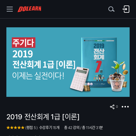
0
2019 전산회계 1급 [이론]
(
평점
5
)
수강후기
15개
총 42 강의
/
총 11시간 31분