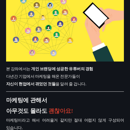
본
강좌에서는
개인
브랜딩에
성공한
유튜버의
경험
다년간
기업에서
마케팅을
해온
전문가들이
자신이
현업에서
겪었던
것들
을
알려
줄
겁니다
.
마케팅에
관해서
아무것도
몰라도
괜찮아요!
마케팅이라고
해서
어려울거
같지만
절대
어렵지
않게
구성되어
있습니다
.