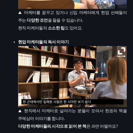
▲
마케터를
꿈꾸고
있거나
신입
마케터에게
현업
선배들이
주는
다양한
조언
을
들을
수
있습니다
.
현직
마케터들의
소소한
팁
도
있어요
.
현업
마케터들의
독서
이야기
▲
현직에서
마케터로
살아가는
분들이
모여서
한권의
책을
주제삼아
이야기를
합니다
.
다양한
마케터들의
시각으로
읽어
본
책
은
과연
어떨까요
?