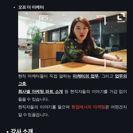
오프
더
마케터
현직
마케터들이
직접
말하는
마케터의
업무
그리고
업무의
,
고충
,
회사별
마케팅
파트
소개
등
현직자들의
이야기를
가감
없이
들을
수
있습니다
.
현직자들의
이야기를
들으며
현업에서의
마케팅
은
어떤건지
알
수
있을겁니다
.
강사 소개