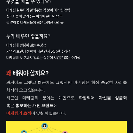
무엇을 배울 수 있나요?
마케팅 실무자가 알려주는 각 분야 마케팅 전략
실무자들이 알려주는 마케팅 분야의 업무
각 분야별 마케터들이 겪은 다양한 사례들
누가 배우면 좋을까요?
마케팅에 관심이 많은 수강생
기업의 브랜딩 전략이 어떤 건지 궁금한 수강생
마케팅의 A~Z까지 알고는 싶은데 시간은 없는 수강생
왜
배워야 할까요?
과거에도
그랬고
최근에도
그랬지만
마케팅은
항상
중요한
자리를
차지해
오고
있습니다
.
최근엔
마케팅의
분야는
개인으로
확장되어
자신을
상품화
혹은
홍보하는
개인
브랜드
에
마케팅의
초점
이
맞춰져
있습니다
.