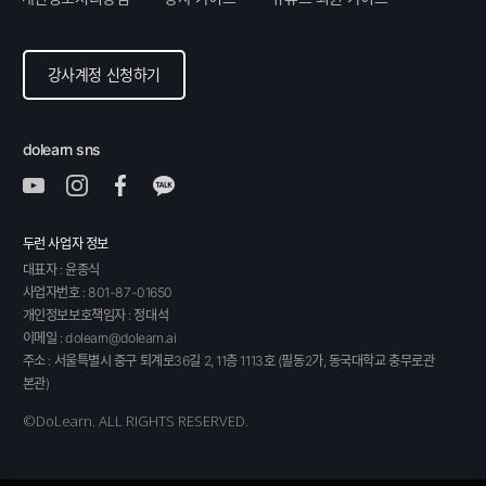
강사계정 신청하기
dolearn sns
두런 사업자 정보
대표자 : 윤종식
사업자번호 :
801-87-01650
개인정보보호책임자 : 정대석
이메일 : dolearn@dolearn.ai
주소 : 서울특별시 중구 퇴계로36길 2, 11층 1113호 (필동2가, 동국대학교 충무로관
본관)
©DoLearn. ALL RIGHTS RESERVED.