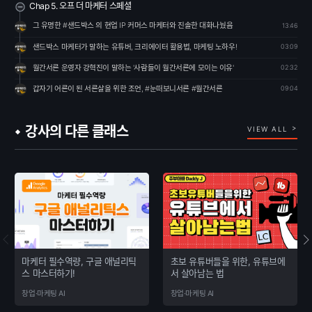
Chap 5. 오프 더 마케터 스페셜
그 유명한 #샌드박스 의 현업 IP 커머스 마케터와 진솔한 대화나눴음
13:46
샌드박스 마케터가 말하는 유튜버, 크리에이터 활용법, 마케팅 노하우!
03:09
월간서른 운영자 강혁진이 말하는 '사람들이 월간서른에 모이는 이유'
02:32
갑자기 어른이 된 서른살을 위한 조언, #눈떠보니서른 #월간서른
09:04
강사의 다른 클래스
VIEW ALL
마케터 필수역량, 구글 애널리틱
초보 유튜버들을 위한, 유튜브에
스 마스터하기!
서 살아남는 법
창업·마케팅 AI
창업·마케팅 AI