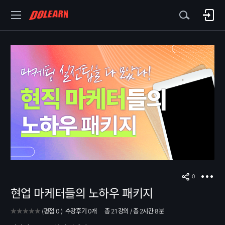
0
현업 마케터들의 노하우 패키지
(
평점
0
)
수강후기
0개
총 21 강의
/
총 2시간 8분