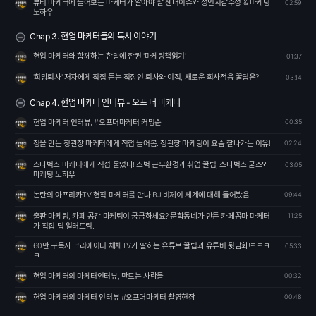
뷰티 마케터에 들어보는 마케터가 알아야 할 젠더이슈와 성인지감수성 & 마케팅
02:59
노하우
Chap 3. 현업 마케터들의 독서 이야기
현업 마케터와 함께하는 한달에 한권 '마케팅책읽기'
01:37
'희망퇴사' 저자에게 직접 듣는 직장인 퇴사와 이직, 새로운 회사적응 꿀팁은?
03:14
Chap 4. 현업 마케터 인터뷰 - 오프 더 마케터
현업 마케터 인터뷰, #오프더마케터 커밍순
00:35
정몰 만든 정관장 마케터에게 직접 들어봄. 정관장 마케팅이 요즘 잘나가는 이유!
02:24
스타벅스 마케터에게 직접 물었다! 스벅 근무환경과 취업 꿀팁, 스타벅스 굳즈와
03:05
마케팅 노하우
논란의 아프리카TV 현직 마케터를 만나 BJ 비제이 세계에 대해 들어봤음
09:44
출판 마케팅, 카페 공간 마케팅이 궁금하세요? 문학동네가 만든 카페꼼마 마케터
11:25
가 직접 팁 일러드림.
60만 구독자 크리에이터 채채TV가 말하는 유튜브 꿀팁과 유튜버 뒷담화!ㅋㅋㅋ
05:33
ㅋ
현업 마케터의 마케터인터뷰, 만드는 사람들
00:32
현업 마케터의 마케터 인터뷰 #오프더마케터 촬영현장
00:48