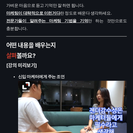
가벼운
마음으로
듣고
기억만
잘
하면
됩니다
.
마케팅이
대략적으로
이런거다
란
정도로
배운다
생각하세요
.
전문가들이
알려주는
마케팅
기법을
기억
만
하는
것만으로도
충분합니다
.
어떤 내용을 배우는지
살펴
볼까요?
[강의 미리보기]
신입
마케터에게
주는
조언